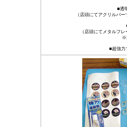
■透
（店頭にてアクリルパーツ
（店頭にてメタルフレー
※
■超強力