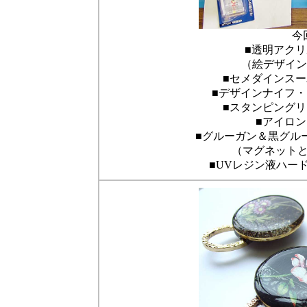
今
■透明アク
（絵デザイン
■セメダインスー
■デザインナイフ
■スタンピング
■アイロ
■グルーガン＆黒グ
（マグネット
■UVレジン液ハ