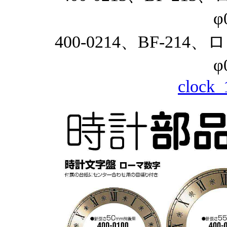
φ
400-0214、BF-21
φ
clock_