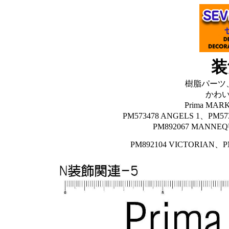
装
樹脂パーツ
かわ
Prima MAR
PM573478 ANGELS 1、PM57
PM892067 MANNE
PM892104 VICTORIAN、P