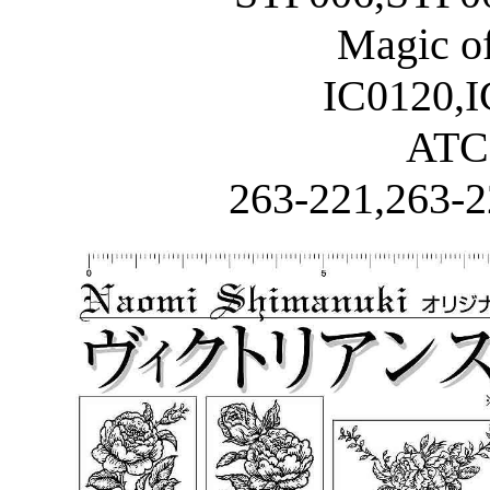
Magic 
IC0120,I
ATC
263-221,263-2