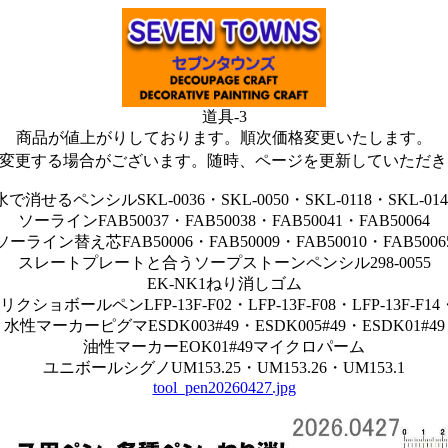
道具-3
商品が値上がりしております。順次価格変更いたします。
を変更する場合がございます。随時、ページを更新していただき
水で消せるペンシルSKL-0036・SKL-0050・SKL-0118・SKL-014
ソーラインFAB50037・FAB50038・FAB50041・FAB50064
ソーライン替え芯FAB50006・FAB50009・FAB50010・FAB5006
スレートプレートと合うソープストーンペンシル298-0055
EK-NK1ねり消しゴム
ョボールペンLFP-13F-F02・LFP-13F-F08・LFP-13F-F14・L
水性マーカーピグマESDK003#49・ESDK005#49・ESDK01#49
油性マーカーEOK01#49マイクロパーム
ユニボールシグノUM153.25・UM153.26・UM153.1
tool_pen20260427.jpg