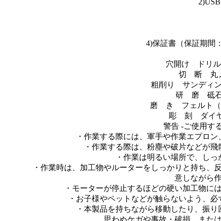
2)U
4)保証書（保証期間
穴開け ドリル（Φ1
切 断 丸
粗削り サンディ
研 磨 砥石
磨 き フェルト（
彫 刻 ダイヤ
警告 -ご使用す
・作業する際には、軍手や作業エプロン
・作業する際は、粉塵や破片などが飛
・作業は明るい場所で、しっ
・作業時は、加工物やルーターをしっかりと持ち、
意しながら
・モーターが停止するほどの硬い加工物に
・お子様やペットなどが触らないよう、必
・本製品を持ちながら移動したり、振り
思わぬケガや事故・破損、また