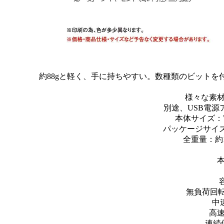
約88gと軽く、手に持ちやすい。数種類のビット
様々な素
別途、USB電源ア
本体サイズ：W1
パッケージサイズ：W
全重量：約1
本
無負荷回転数
中速
高速：
連続