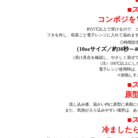
■
コンポジを
約55℃以上で溶けるので、
フタを外し、容器ごと電子レンジに入れて温めま
◎時間目
（10ozサイズ／約30秒～
（溶け具合を確認し、やさしく混ぜ
（注）100℃以上に
電子レンジ使用時は
※加熱しす
■
原
流し込み後、温かい内に原型に表面に
また、気泡が入り込みやすい場所は、あ
■
冷ました