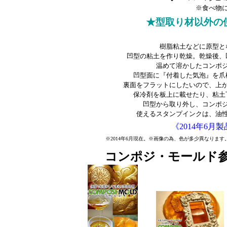
※食べ物
★型取り材以外の
樹脂粘土などに原型と
凹型の粘土を作り乾燥。乾燥後、
温めて溶かしたコンポ
凹型面に『付着した気泡』を爪
裏面をフラットにしたいので、上
保冷剤を板上に載せたり、粘土
凹型から取り外し、コンポ
使えるスタンプインクは、油
《2014年6月
※2014年6月現在。※画像の為、色が多少異なりま
コンポジ・モールド