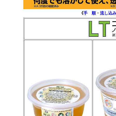
《
手 順
・
流し込