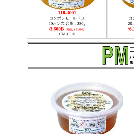
110-3001
コンポジモールドLT
コ
10オンス 容量：280g
20
\3,600B
\6
（税込￥3,960）
CM-LT10