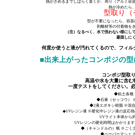
熱がさめるまでしばらく置くか、周り（アルミ容
熱が冷めたら
型取り（
型が不要になったら、容器
剥離材等の付着物を
（注）なるべく、水で洗わない様にして
凝固しに
何度か使うと液が汚れてくるので、フィル
■出来上がったコンポジの型
コンポジ型取
高温や水を大量に含む
一度テストをしてください。
◆粘土各種
◆石膏（セッコウ） 
◆2液エポキシ樹脂 ※混
◆UVレジン液 ※硬化中レジン液の反応
UVライト本体から
UVレジンの硬化時間はかかりま
◆（キャンドルの）蝋 ※ごく
◆ペーパーマシェ 