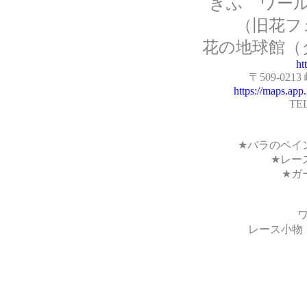
ぎふ ワー
（旧花フ
花の地球館（
ht
〒509-021
https://maps.a
TEL
★バラのペイ
★レー
★ガ
レース小物