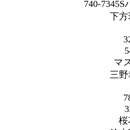
740-73
下方
5
マ
三野
3
桜