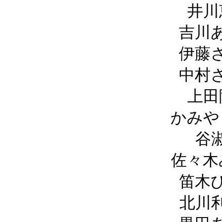
井川
吉川
伊藤
中村
上田
かみや
谷
佐々木
笛木
北川