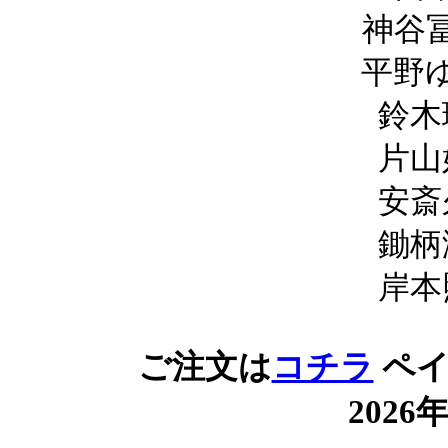
神谷
平野
鈴木
片山
安斎
鋤柄
岸本
ご注文は
コチラ
ペイ
2026