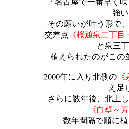
「名古屋で一番早く咲
強い
その願いが叶う形で、1
交差点
《桜通泉二丁目
と泉三丁
植えられたのがこの
2000年に入り北側の
《
え足
さらに数年後、北上
《白壁～芳
数年間隔で順に植