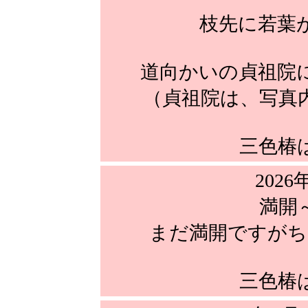
枝先に若葉
道向かいの貞祖院
（貞祖院は、写真
三色椿
202
満開
まだ満開ですがち
三色椿