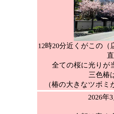
12時20分近くがこの
直
全ての桜に光りが
三色椿
（椿の大きなツボミ
2026年