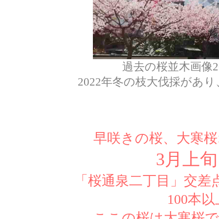
過去の桜並木画像20
2022年冬の枝大伐採があ
早咲きの桜、大寒桜
3月上
「桜通泉二丁目」交差
100本
ここの桜は大寒桜で