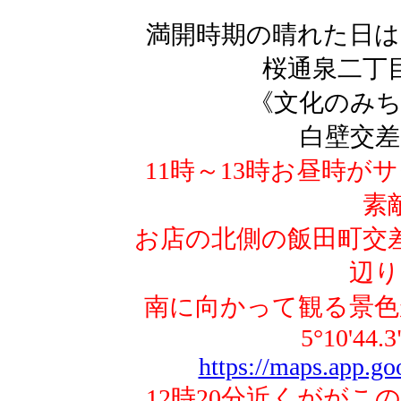
満開時期の晴れた日は
桜通泉二丁
《文化のみち
白壁交差
11時～13時お昼時
素
お店の北側の飯田町交
辺り
南に向かって観る景色
5°10'44.3
https://maps.app.
12時20分近くがが