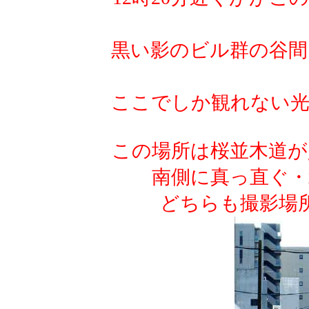
黒い影のビル群の谷間
ここでしか観れない
この場所は桜並木道が
南側に真っ直ぐ・
どちらも撮影場