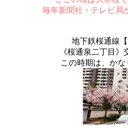
毎年新聞社・テレビ局
地下鉄桜通線【
《桜通泉二丁目》
この時期は、かな