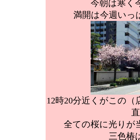
今朝は寒く
満開は今週いっ
12時20分近くがこの
直
全ての桜に光りが
三色椿