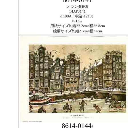
8614-0141
オランダHO)
14AP0141
\1100A（税込\1210）
6-13-2
用紙サイズ約縦27.2cm×横36.8cm
絵柄サイズ約縦21cm×横32cm
8614-0144
*