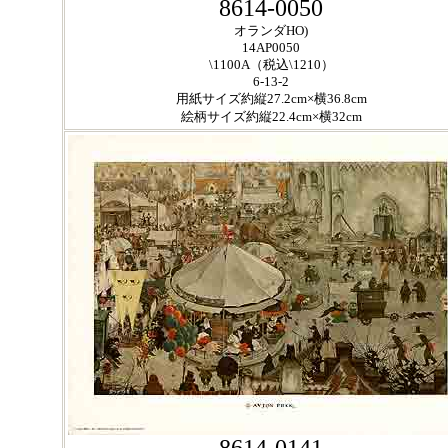
8614-0050
オランダHO)
14AP0050
\1100A（税込\1210）
6-13-2
用紙サイズ約縦27.2cm×横36.8cm
絵柄サイズ約縦22.4cm×横32cm