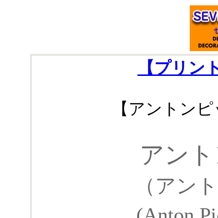
【プリン
【アントンピ
アント
（アント
(Anton P