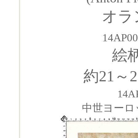
オラ
14AP00
絵
約21～22
14
中世ヨーロ