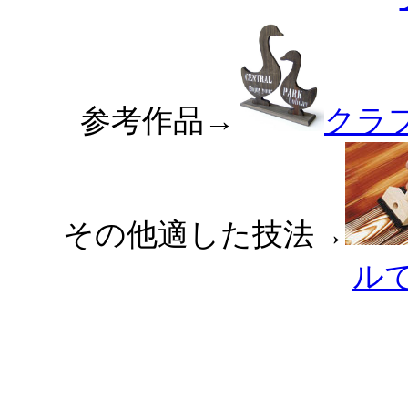
参考作品→
クラ
その他適した技法→
ル